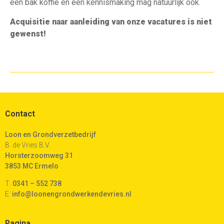
een bak koffie en een kennismaking mag natuurlijk ook.
Acquisitie naar aanleiding van onze vacatures is niet
gewenst!
Contact
Loon en Grondverzetbedrijf
B. de Vries B.V.
Horsterzoomweg 31
3853 MC Ermelo
T:
0341 – 552 738
E:
info@loonengrondwerkendevries.nl
Pagina