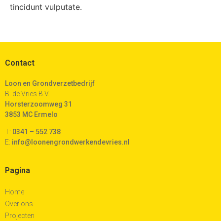
tincidunt vulputate.
Contact
Loon en Grondverzetbedrijf
B. de Vries B.V.
Horsterzoomweg 31
3853 MC Ermelo
T:
0341 – 552 738
E:
info@loonengrondwerkendevries.nl
Pagina
Home
Over ons
Projecten